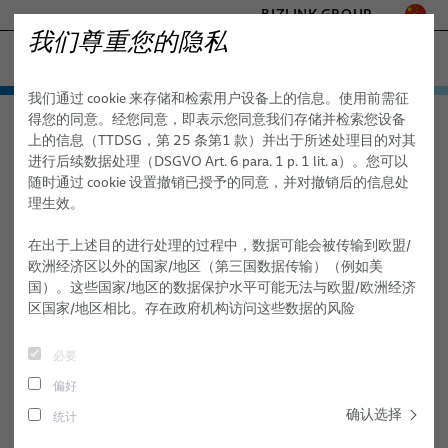
BIZLINK GROUP
我们尊重您的隐私
交通
我们通过 cookie 来存储和检索用户设备上的信息。使用前需征
工厂自动化与机械
产品
得您的同意。经您同意，即表示您同意我们存储并检索您设备
交通
应用领域
硅胶线
医疗
上的信息（TTDSG，第 25 条第1 款）并出于所述处理目的对其
应用领域
线缆和车辆间跳线系统
海事
进行后续数据处理（DSGVO Art. 6 para. 1 p. 1 lit. a）。您可以
半导体技术
随时通过 cookie 设置撤销已授予的同意，并对撤销后的信息处
硅胶线
接地线和电源连接器
轨道交通
理生效。
通讯与网络
硅胶线
聚合物光纤
- ENGINEERED SOLUTIONS
在出于上述目的进行处理的过程中，数据可能会被传输到欧盟/
SILICONE CABLE SOLUTIONS
欧洲经济区以外的国家/地区（第三国数据传输）（例如美
耐高温电源线缆
服务与能力
国）。这些国家/地区的数据保护水平可能无法与欧盟/欧洲经济
区国家/地区相比。存在政府机构访问这些数据的风险
硅胶线
销售网络
概念与开发
用于可再生能源和交通的中压电力电缆
必要
关于我们
测试与模拟
偏好
项目管理
职业生涯
确认选择
统计
现代化
全球网络