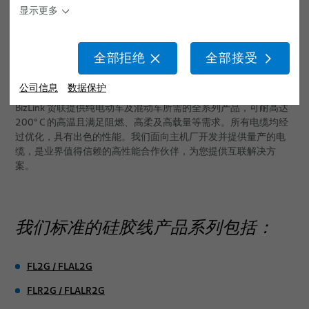
显示更多
按图生产
出版物
活动
全部拒绝
全部接受
公司信息
数据保护
BizLink 贸联提供纯电动车及混动车所需的全系列产品，可耐高达
200° C 的高温且满足阻燃、高柔及高载量等需求。所有电缆均经
过优化，具有出色的性能。我们面向主机厂开发并提供量产的电
缆，是业界值得信赖的高性能合作伙伴，为您提供互联解决方
案。
我们标准的硅胶线产品系列包括：
FL2G / FLAL2G
FLR2G / FLALR2G