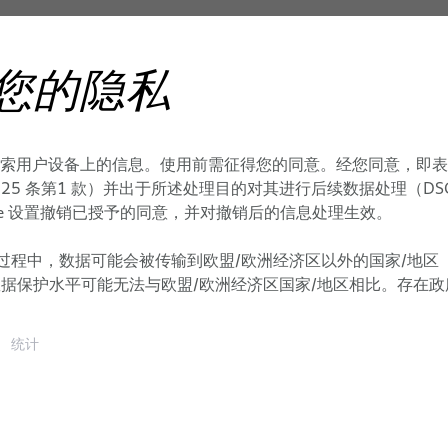
您的隐私
存储和检索用户设备上的信息。使用前需征得您的同意。经您同意，
聚合物光纤
按图生产
出版物
耐高温电源线缆
 条第1 款）并出于所述处理目的对其进行后续数据处理（DSGVO Art. 6 
kie 设置撤销已授予的同意，并对撤销后的信息处理生效。
过程中，数据可能会被传输到欧盟/欧洲经济区以外的国家/地区
数据保护水平可能无法与欧盟/欧洲经济区国家/地区相比。存在
统计