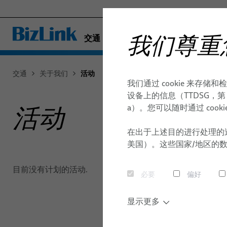
我们尊重
交通
工厂自动化与机械
医疗
交通
关于我们
活动
我们通过 cookie 来
海事
线缆和车辆间跳线系统
轨道交通
概念与开发
职业生涯
接地线和电源连接器
硅胶线
项目管理
全球网络
设备上的信息（TTDSG，第 25
半导体技术
a）。您可以随时通过 coo
活动
通讯与网络
测试与模拟
现代化
- ENGINEERED SOLUTIONS
在出于上述目的进行处理的
美国）。这些国家/地区的
SILICONE CABLE SOLUTIONS
目前没有计划的活动.
必要
偏好
显示更多