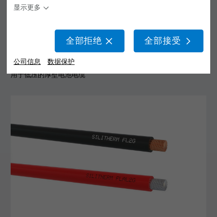
显示更多
FL2G / FLAL2G
销售网络
硅胶线
概念与开发
关于我们
测试与模拟
全部拒绝
全部接受
项目管理
职业生涯
公司信息
数据保护
现代化
全球网络
用于低压的厚壁电池电缆
按图生产
出版物
活动