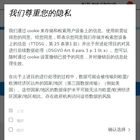
BIZLINK GROUP
我们尊重您的隐私
交通
我们通过 cookie 来存储和检索用户设备上的信息。使用前需征
工厂自动化与机械
产品
得您的同意。经您同意，即表示您同意我们存储并检索您设备
交通
产品
硅胶线
医疗
上的信息（TTDSG，第 25 条第1 款）并出于所述处理目的对其
线缆和车辆间跳线系统
海事
进行后续数据处理（DSGVO Art. 6 para. 1 p. 1 lit. a）。您可以
半导体技术
随时通过 cookie 设置撤销已授予的同意，并对撤销后的信息处
硅胶线
接地线和电源连接器
理生效。
通讯与网络
聚合物光纤
- ENGINEERED SOLUTIONS
在出于上述目的进行处理的过程中，数据可能会被传输到欧盟/
SILICONE CABLE SOLUTIONS
欧洲经济区以外的国家/地区（第三国数据传输）（例如美
耐高温电源线缆
选择电缆类型
国）。这些国家/地区的数据保护水平可能无法与欧盟/欧洲经济
区国家/地区相比。存在政府机构访问这些数据的风险
硅胶线
用于可再生能源和交通的中压电力电缆
必要
偏好
应用领域
确认选择
统计
服务与能力
轨道交通